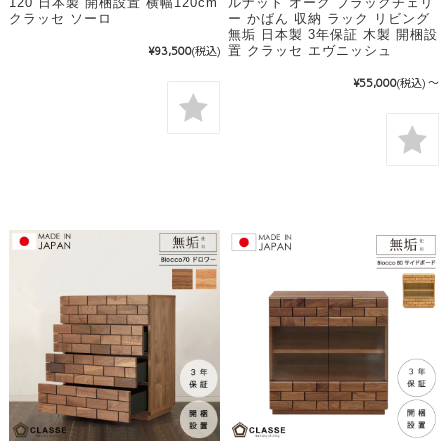
120 日本製 開梱設置 横幅120cm
ルナット オーク ブラックチェリ
クラッセ ソーロ
ー かばん 収納 ラック リビング
無垢 日本製 3年保証 木製 開梱設
置 クラッセ エヴニッシュ
¥93,500
(税込)
¥55,000
(税込)
～