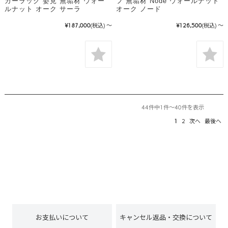
ガーラック 姿見 無垢材 ウォー
フ 無垢材 Node ウォールナット
ルナット オーク サーラ
オーク ノード
¥187,000
(税込)
～
¥126,500
(税込)
～
44件中1件～40件を表示
1
2
次へ
最後へ
お支払いについて
キャンセル返品・交換について