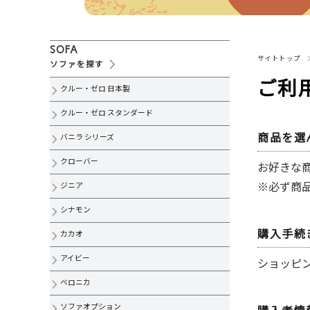
ジニア
クッション
アイビー
ラグ
SOFA
サイトトップ
ソファを探す
カカオ
インテリア雑貨
ご利
クルー・ゼロ 日本製
ベロニカ
スペシャルプライス
クルー・ゼロ スタンダード
カウチ・L字・コーナーソファ
商品を選
バニラ シリーズ
オットマン・スツール
クローバー
お好きな
※必ず商
ジニア
ペット向け生地
シナモン
ソファ用オプション
購入手続
カカオ
無料生地見本請求
アイビー
ショッピ
ベロニカ
ソファオプション