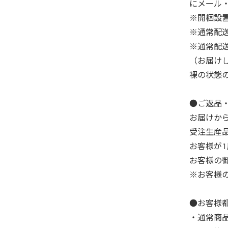
にメール・
※開梱設
※通常配
※通常配
（お届け
裸の状態
●ご返品
お届けか
受注生産
お客様が
お客様の
※お客様
●お客様
・通常商