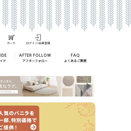
カート
ログイン/会員登録
IDE
AFTER FOLLOW
FAQ
イド
アフターフォロー
よくあるご質問
ndardの違い
設置無料
アフターフォロー
ついて
交換用カバー・クッション
返品・交換について
ソファのお手入れ方法
れ
保証期間について