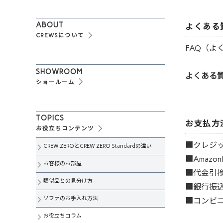
ABOUT
よくある
CREWSについて
FAQ（
SHOWROOM
よくある質
ショールーム
TOPICS
お支払方
お役立ちコンテンツ
■クレジッ
CREW ZEROとCREW ZERO Standardの違い
■Amazon
お客様のお部屋
■代金引換
類似品との見分け方
■銀行振
ソファのお手入れ方法
■コンビ
お役立ちコラム