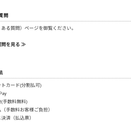
質問
よくある質問）ページを御覧ください。
問を見る ≫
法
トカード(分割払可)
Pay
(手数料無料)
込（手数料お客様ご負担）
ニ決済（払込票）