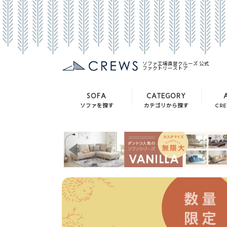
ソファ工場直営クルーズ 公式
ファクトリーストア
SOFA
CATEGORY
ソファを探す
カテゴリから探す
CR
ソファ
ソファ
バニラ
チェア
クルー・ゼロシリーズ
テーブル
シナモン
テレビボード
クローバー
収納