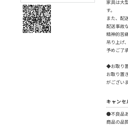
家具は大
す。
また、配
配送事故
精神的苦
吊り上げ、
予めご了
◆お取り
お取り置
がござい
キャンセ
●不良品
商品の品