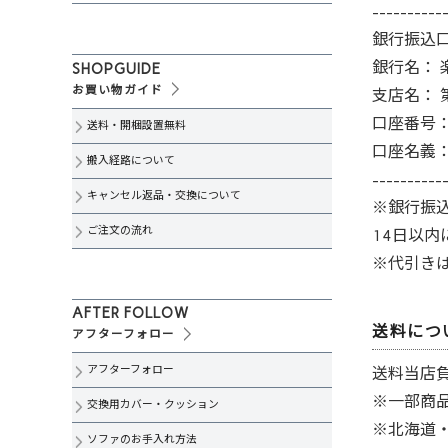
----------
銀行振込
銀行名： 
SHOPGUIDE
お買い物ガイド
支店名： 
口座番号： 
送料・開梱設置無料
口座名義：
搬入経路について
----------
キャンセル返品・交換について
※銀行振
ご注文の流れ
14日以
※代引き
AFTER FOLLOW
送料につ
アフターフォロー
アフターフォロー
送料当店
※一部商
交換用カバー・クッション
※北海道
ソファのお手入れ方法