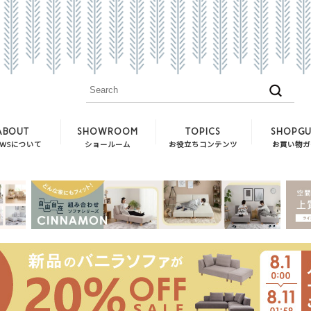
ABOUT
SHOWROOM
TOPICS
SHOPGU
EWSについて
ショールーム
お役立ちコンテンツ
お買い物ガ
CREW ZEROとCREW ZERO Sta
送料・開梱
お客様のお部屋
搬入経路に
類似品との見分け方
キャンセル
ソファのお手入れ方法
ご注文の流
お役立ちコラム