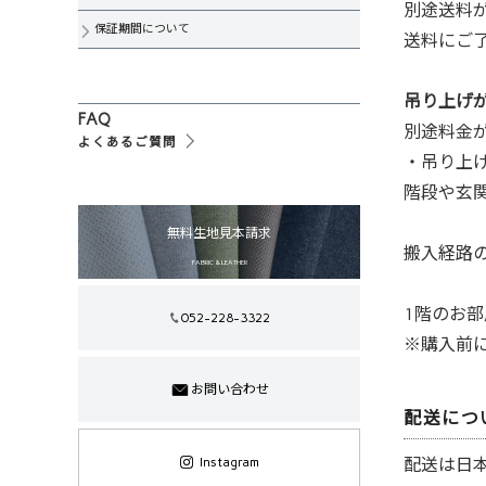
別途送料
保証期間について
送料にご
吊り上げ
FAQ
別途料金
よくあるご質問
・吊り上
階段や玄
無料生地見本請求
搬入経路の
FABRIC & LEATHER
1階のお
052-228-3322
※購入前
お問い合わせ
配送につ
Instagram
配送は日