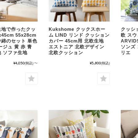
生地で作ったクッ
Kukshome クックスホー
クッショ
45cm 55x28cm
ム LIND リンド クッション
欧 ス
綿のセット 単色
カバー 45cm用 北欧生地
ARVI
ージュ 黄 赤 青
エストニア 北欧デザイン
ソンズ 
 ソファ生地
北欧クッション
リエ
¥4,050
(税込)
～
¥5,800
(税込)