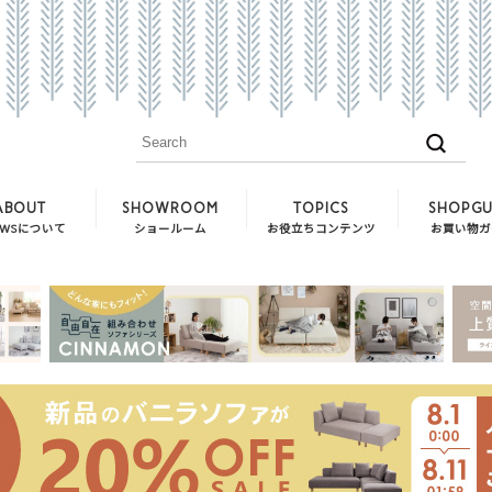
ABOUT
SHOWROOM
TOPICS
SHOPGU
EWSについて
ショールーム
お役立ちコンテンツ
お買い物ガ
CREW ZEROとCREW ZERO Sta
送料・開梱
お客様のお部屋
搬入経路に
類似品との見分け方
キャンセル
ソファのお手入れ方法
ご注文の流
お役立ちコラム