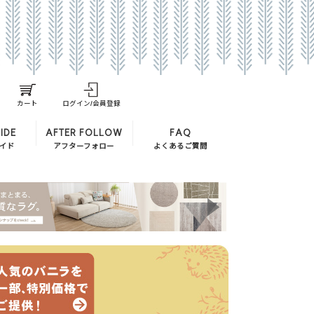
カート
ログイン/会員登録
IDE
AFTER FOLLOW
FAQ
イド
アフターフォロー
よくあるご質問
ndardの違い
設置無料
アフターフォロー
ついて
交換用カバー・クッション
返品・交換について
ソファのお手入れ方法
れ
保証期間について