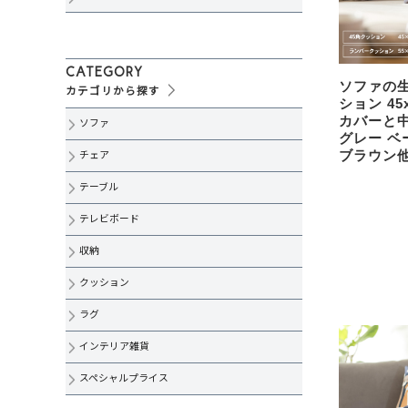
CATEGORY
ソファの
カテゴリから探す
ション 45x
カバーと中
ソファ
グレー ベ
ブラウン他
チェア
テーブル
テレビボード
収納
クッション
ラグ
インテリア雑貨
スペシャルプライス