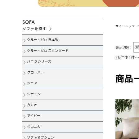
ジニア
クッション
アイビー
ラグ
SOFA
サイトトップ
ソファを探す
カカオ
インテリア雑貨
クルー・ゼロ 日本製
ベロニカ
スペシャルプライス
表示切替：
クルー・ゼロ スタンダード
26件中1件
カウチ・L字・コーナーソファ
バニラ シリーズ
オットマン・スツール
クローバー
商品
ジニア
ペット向け生地
シナモン
ソファ用オプション
カカオ
無料生地見本請求
アイビー
ベロニカ
ソファオプション