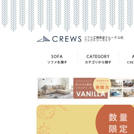
ソファ工場直営クルーズ 公式
ファクトリーストア
SOFA
CATEGORY
ソファを探す
カテゴリから探す
CR
ソファ
ソファ
バニラ
チェア
クルー・ゼロシリーズ
テーブル
シナモン
テレビボード
クローバー
収納