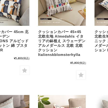
カバー 45cm 北
クッションカバー 45×45
クッショ
ーデン
北欧生地 Almedahls イタ
北欧生地 
SONS アルビッド
リアの鉢植え スウェーデン
ニック
ットン 綿 ブスタ
アルメダールス 北欧 北欧
メダー
ER
クッション
ション Pi
Italienskblomsterhylla
¥5,800
(税込)
¥5,800
(税込)