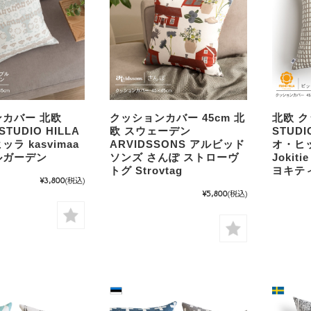
カバー 北欧
クッションカバー 45cm 北
北欧 
STUDIO HILLA
欧 スウェーデン
STUDI
ラ kasvimaa
ARVIDSSONS アルビッド
オ・ヒッラ
ルガーデン
ソンズ さんぽ ストローヴ
Joki
トグ Strovtag
ヨキテ
¥3,800
(税込)
¥5,800
(税込)