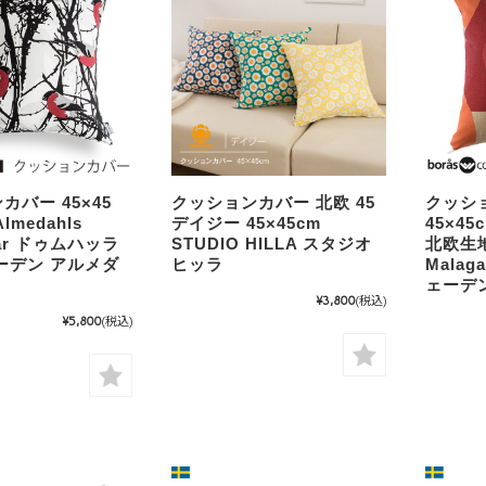
カバー 45×45
クッションカバー 北欧 45
クッシ
medahls
デイジー 45×45cm
45×4
rar ドゥムハッラ
STUDIO HILLA スタジオ
北欧生地 
ーデン アルメダ
ヒッラ
Mala
ェーデ
¥3,800
(税込)
¥5,800
(税込)