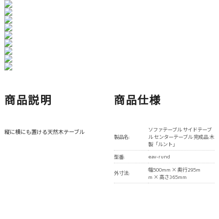
商品説明
商品仕様
ソファテーブル サイドテーブ
縦に横にも置ける天然木テーブル
製品名:
ル センターテーブル 完成品 木
製「ルント」
eav-rund
型番:
幅500mm × 奥行295m
外寸法:
m × 高さ365mm