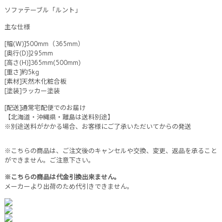
ソファテーブル「ルント」
主な仕様
[幅(W)]500mm（365mm）
[奥行(D)]295mm
[高さ(H)]365mm(500mm)
[重さ]約5kg
[素材]天然木化粧合板
[塗装]ラッカー塗装
[配送]通常宅配便でのお届け
【北海道・沖縄県・離島は送料別途】
※別途送料がかかる場合、お客様にご了承いただいてからの発送
※こちらの商品は、ご注文後のキャンセルや交換、変更、返品を承ること
ができません。ご注意下さい。
※こちらの商品は代金引換出来ません。
メーカーより出荷のため代引きできません。