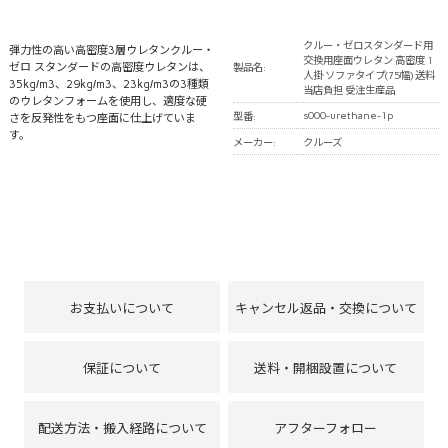
クルー・ゼロスタンダード用
弾力性の高い高密度3層ウレタンクルー・
交換用座面ウレタン 高密度 1
ゼロ スタンダードの高密度ウレタンは、
製品名:
人掛 ソファタイプ(75幅) 送料
35kg/m3、29kg/m3、23kg/m3の3種類
当店負担 受注生産品
のウレタンフォームを使用し、適度な硬
s000-urethane-1p
型番:
さを反発性をもつ座面に仕上げていま
す。
メーカー:
クルーズ
お支払いについて
キャンセル返品・交換について
保証について
送料・開梱設置について
配送方法・搬入経路について
アフターフォロー