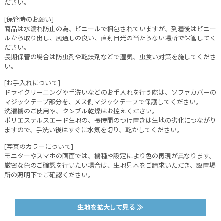
ださい。
[保管時のお願い]
商品は水濡れ防止の為、ビニールで梱包されていますが、到着後はビニー
ルから取り出し、風通しの良い、直射日光の当たらない場所で保管してく
ださい。
長期保管の場合は防虫剤や乾燥剤などで湿気、虫食い対策を施してくださ
い。
[お手入れについて]
ドライクリーニングや手洗いなどのお手入れを行う際は、ソファカバーの
マジックテープ部分を、メス側マジックテープで保護してください。
洗濯機のご使用や、タンブル乾燥はお控えください。
ポリエステルスエード生地の、長時間のつけ置きは生地の劣化につながり
ますので、手洗い後はすぐに水気を切り、乾かしてください。
[写真のカラーについて]
モニターやスマホの画面では、機種や設定により色の再現が異なります。
厳密な色のご確認を行いたい場合は、生地見本をご請求いただき、設置場
所の照明下でご確認ください。
生地を拡大して見る ≫