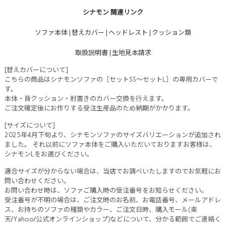
シナモン 関連リンク
ソファ本体
|
替えカバー
|
ヘッドレスト
|
クッション類
取扱説明書
|
生地見本請求
[替えカバーについて]
こちらの商品はシナモンソファの［セットSS～セットL］の専用カバーで
す。
本体・背クッション・肘置きのカバー交換を行えます。
ご注文確定後にお作りする受注生産品のため納期がかかります。
[サイズについて]
2025年4月下旬より、シナモンソファのサイズバリエーションが追加され
ました。 それ以前にソファ本体をご購入いただいておりますお客様は、
シナモンLをお選びください。
適合サイズが分からない場合は、当店でお調べいたしますのでお気軽にお
問い合わせください。
お問い合わせ時は、ソファご購入時の受注番号をお知らせください。
受注番号が不明の場合は、ご注文時のお名前、お電話番号、メールアドレ
ス、お持ちのソファの種類やカラー、ご注文日時、購入モール(楽
天/Yahoo/公式オンラインショップ)などについて、分かる範囲でご連絡く