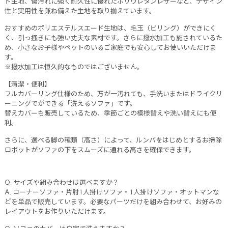
ド生地、傷汚れに強く耐久性に優れたポリウレタンレザーなど、デザイン
性と実用性を兼ね備えた生地を取り揃えています。
おすすめのポリエステルスエード生地は、毛玉（ピリング）ができにく
く、引っ掻きにも強い丈夫な素材です。さらに撥水加工も施されているた
め、小さなお子様やペットのいるご家庭でも安心してお使いいただけま
す。
※撥水加工は恒久的なものではございません。
【清潔・便利】
フルカバーリング仕様のため、万が一汚れても、手洗いまたはドライクリ
ーニングでができる「洗えるソファ」です。
替えカバーも販売しているため、季節ごとの模様替えや洗い替えにも便
利。
さらに、選べる脚の種類（高さ）によって、ルンバをはじめとするお掃除
ロボットがソファの下をスムーズに通れる高さを確保できます。
Q. サイズや組み合わせは選べますか？
A. コーナーソファ・片肘1人掛けソファ・1人掛けソファ・オットマンな
どを単品で販売しています。必要なパーツだけを組み合わせて、お好みの
レイアウトをお作りいただけます。