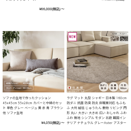
¥66,000
(税込)
～
ソファの生地で作ったクッション
ラグ マット 丸型 シャギー 日本製 160cm
45x45cm 55x28cm カバーと中綿のセッ
防ダニ 抗菌 防臭 防炎 床暖房対応 もふも
ト 単色 グレー ベージュ 黄 赤 青 ブラウン
ふ 大判 絨毯 じゅうたん 敷物 リビング 円
他 ソファ生地
形 丸い 大きい 大きめ 広い おしゃれ ふわ
ふわ 無地 シンプル モダン 北欧 韓国イン
¥4,050
(税込)
～
テリア ナチュラル グレーAster アスター