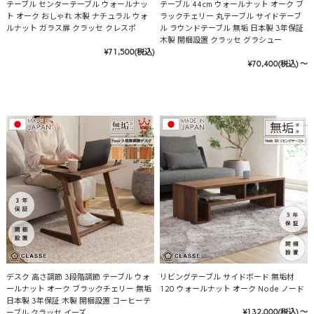
テーブル センターテーブル ウォールナッ
テーブル 44cm ウォールナット オーク ブ
ト オーク おしゃれ 木製 ナチュラル ウォ
ラックチェリー 丸テーブル サイドテーブ
ルナット ガラス扉 クラッセ クレスポ
ル ラウンドテーブル 無垢 日本製 3年保証
木製 開梱設置 クラッセ グラシュー
¥71,500
(税込)
¥70,400
(税込)
～
デスク 高さ調節 3段階調節 テーブル ウォ
リビングテーブル サイドボード 無垢材
ールナット オーク ブラックチェリー 無垢
120 ウォールナット オーク Node ノード
日本製 3年保証 木製 開梱設置 コーヒーテ
¥132,000
(税込)
～
ーブル クラッセ イーズ