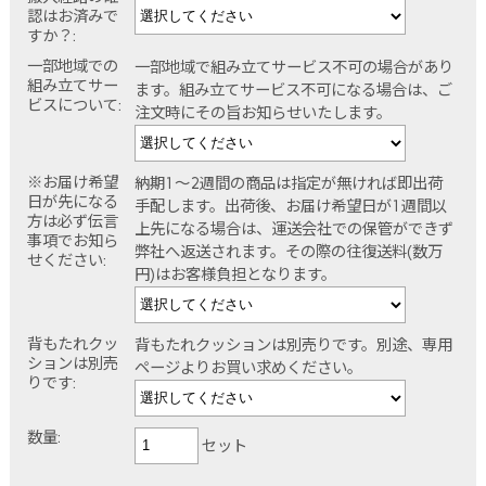
認はお済みで
すか？:
一部地域での
一部地域で組み立てサービス不可の場合があり
組み立てサー
ます。組み立てサービス不可になる場合は、ご
ビスについて:
注文時にその旨お知らせいたします。
※お届け希望
納期1～2週間の商品は指定が無ければ即出荷
日が先になる
手配します。出荷後、お届け希望日が1週間以
方は必ず伝言
上先になる場合は、運送会社での保管ができず
事項でお知ら
弊社へ返送されます。その際の往復送料(数万
せください:
円)はお客様負担となります。
背もたれクッ
背もたれクッションは別売りです。別途、専用
ションは別売
ページよりお買い求めください。
りです:
数量:
セット