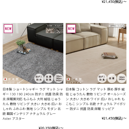
¥21,450
(税込)
～
日本製 ショートシャギー ラグ マット シャ
日本製 コットン ラグ マット 厚め 厚手 絨
ギー 130 190 240cm 防ダニ 抗菌 防臭 防
毯 じゅうたん 敷物 リビング オールシーズ
炎 床暖房対応 もふもふ 大判 絨毯 じゅう
ン 大きい 大きめ ワイド 広い おしゃれ も
たん 敷物 リビング 大きい 大きめ 広い お
こもこ シンプル 北欧 ナチュラル アイボリ
しゃれ ふわふわ 無地 シンプル モダン 北
ー 防ダニ 抗菌 防臭 床暖 リッピア
欧 韓国インテリア ナチュラル グレー
¥21,450
(税込)
～
Aster アスター
¥20,350
(税込)
～