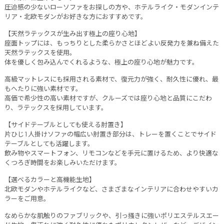
圧迫感の少ないローソファをお探しの方や、ホテルライク・モダンインテ
リア・北欧モダンがお好きな方におすすめです。
【天然ラテックスが生み出す極上の座り心地】
座面トップには、もっちりとした柔らかさとほどよい反発力を兼ね備えた
天然ラテックスを使用。
体を優しく包み込んでくれるような、極上の座り心地が魅力です。
高級マットレスにも採用される素材で、復元力が強く、耐久性に優れ、最
もへたりに強い素材です。
高価で希少性の高い素材ですが、クルーズでは座り心地と品質にこだわ
り、ラテックスを採用しています。
【サイドテーブルとしても使える肘置き】
片ひじ1人掛けソファの幅広い肘置き部分は、トレーを置くことでサイド
テーブルとしても活躍します。
飲み物やスマートフォン、リモコンなどを手元に置けるため、より快適な
くつろぎ時間をお楽しみいただけます。
【選べるカラーと高機能生地】
北欧モダンやホテルライクなど、さまざまなインテリアに合わせやすいカ
ラーをご用意。
なめらかな肌触りのファブリックや、引っ掻きに強いポリエステルスエー