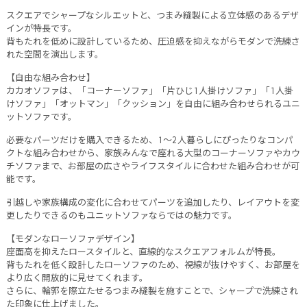
スクエアでシャープなシルエットと、つまみ縫製による立体感のあるデザ
インが特長です。
背もたれを低めに設計しているため、圧迫感を抑えながらモダンで洗練さ
れた空間を演出します。
【自由な組み合わせ】
カカオソファは、「コーナーソファ」「片ひじ1人掛けソファ」「1人掛
けソファ」「オットマン」「クッション」を自由に組み合わせられるユニ
ットソファです。
必要なパーツだけを購入できるため、1～2人暮らしにぴったりなコンパ
クトな組み合わせから、家族みんなで座れる大型のコーナーソファやカウ
チソファまで、お部屋の広さやライフスタイルに合わせた組み合わせが可
能です。
引越しや家族構成の変化に合わせてパーツを追加したり、レイアウトを変
更したりできるのもユニットソファならではの魅力です。
【モダンなローソファデザイン】
座面高を抑えたロースタイルと、直線的なスクエアフォルムが特長。
背もたれを低く設計したローソファのため、視線が抜けやすく、お部屋を
より広く開放的に見せてくれます。
さらに、輪郭を際立たせるつまみ縫製を施すことで、シャープで洗練され
た印象に仕上げました。