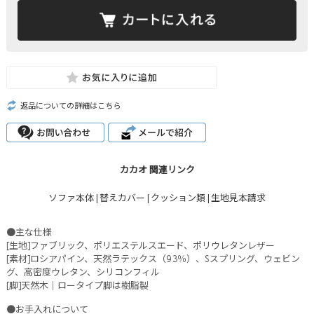
返品についての詳細はこちら
カカオ 関連リンク
ソファ本体
|
替えカバー
|
クッション類
|
生地見本請求
●主な仕様
[生地]ファブリック、ポリエステルスエード、ポリウレタンレザー
[素材]ロシアパイン、天然ラテックス（93％）、Sスプリング、ウェビン
グ、高密度ウレタン、シリコンフィル
[脚]天然木｜ロータイプ脚は樹脂製
●お手入れについて